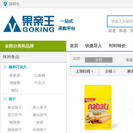
深圳仓
廷选
鲸选
全部分类和品牌
首页
快捷导入
时时特价
休闲食品
品牌：
全部
雀巢
糖果巧克力
糖果类
口香糖
润喉糖
巧克力
糖玩
饼干
棒式饼干
夹心饼干
苏打饼干
威化饼干
酥饼类
米饼
曲奇饼干
休闲饼干