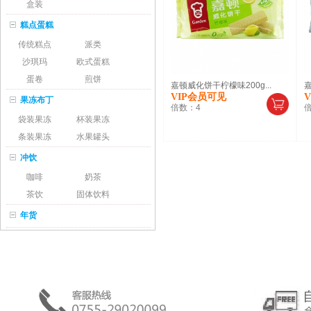
盒装
糕点蛋糕
传统糕点
派类
沙琪玛
欧式蛋糕
蛋卷
煎饼
嘉顿威化饼干柠檬味200g...
嘉
VIP会员可见
果冻布丁
倍数：
4
袋装果冻
杯装果冻
条装果冻
水果罐头
冲饮
咖啡
奶茶
茶饮
固体饮料
年货