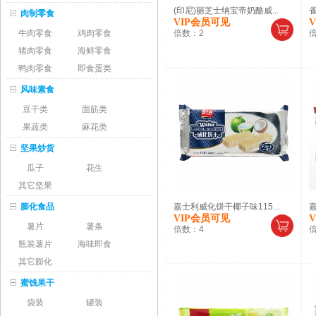
(印尼)丽芝士纳宝帝奶酪威...
雀
肉制零食
VIP会员可见
牛肉零食
鸡肉零食
倍数：
2
猪肉零食
海鲜零食
鸭肉零食
即食蛋类
风味素食
豆干类
面筋类
果蔬类
麻花类
坚果炒货
瓜子
花生
其它坚果
膨化食品
嘉士利威化饼干椰子味115...
嘉
VIP会员可见
薯片
薯条
倍数：
4
瓶装薯片
海味即食
其它膨化
蜜饯果干
袋装
罐装