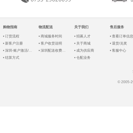
购物指南
物流配送
关于我们
售后服务
•
订货流程
•
商城服务时间
•
招募人才
•
查看订单信
•
新客户注册
•
客户收货说明
•
关于商城
•
退货/兑奖
•
深圳-账户激活/登录
•
深圳配送收费说明
•
成为供应商
•
客服中心
•
结算方式
•
仓配业务
© 200