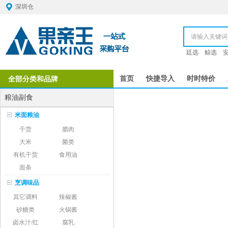
深圳仓
廷选
鲸选
全部分类和品牌
首页
快捷导入
时时特价
粮油副食
米面粮油
干货
腊肉
大米
菌类
有机干货
食用油
面条
烹调味品
其它调料
辣椒酱
砂糖类
火锅酱
卤水汁/红
腐乳