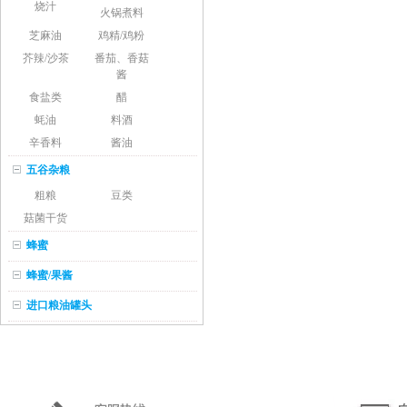
烧汁
火锅煮料
芝麻油
鸡精/鸡粉
芥辣/沙茶
番茄、香菇
酱
食盐类
醋
蚝油
料酒
辛香料
酱油
五谷杂粮
粗粮
豆类
菇菌干货
蜂蜜
蜂蜜/果酱
进口粮油罐头