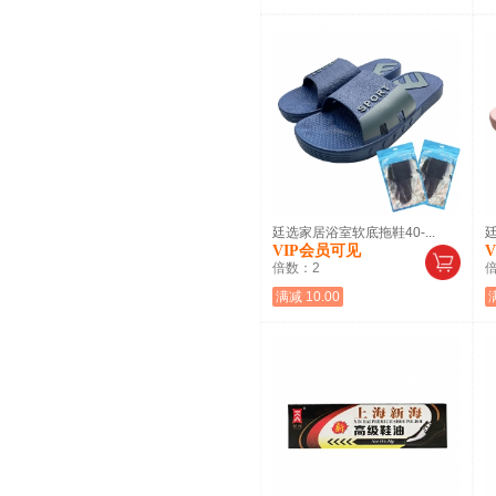
廷选家居浴室软底拖鞋40-...
廷
VIP会员可见
倍数：
2
满减 10.00