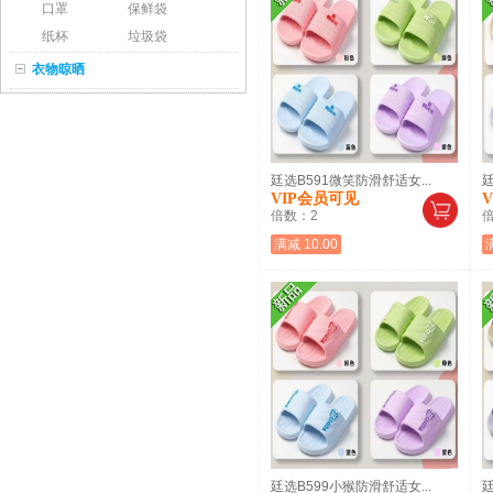
口罩
保鲜袋
纸杯
垃圾袋
衣物晾晒
廷选B591微笑防滑舒适女...
廷
VIP会员可见
倍数：
2
满减 10.00
廷选B599小猴防滑舒适女...
廷