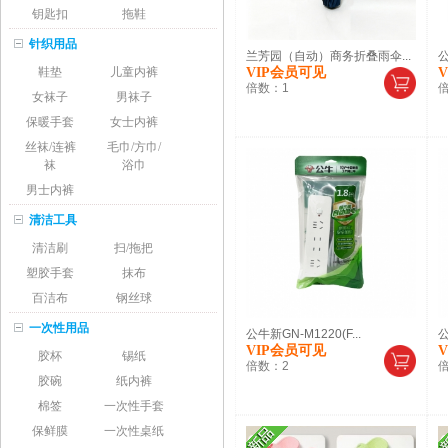
钥匙扣
拖鞋
针织用品
兰芳园（自动）商务折叠雨伞...
公
鞋垫
儿童内裤
VIP会员可见
倍数：
1
女袜子
男袜子
保暖手套
女士内裤
丝袜/连裤
毛巾/方巾/
袜
浴巾
男士内裤
清洁工具
清洁刷
扫/拖把
塑胶手套
抹布
百洁布
钢丝球
一次性用品
公牛新GN-M1220(F...
公
VIP会员可见
胶杯
锡纸
倍数：
2
胶碗
纸内裤
棉签
一次性手套
保鲜膜
一次性桌纸