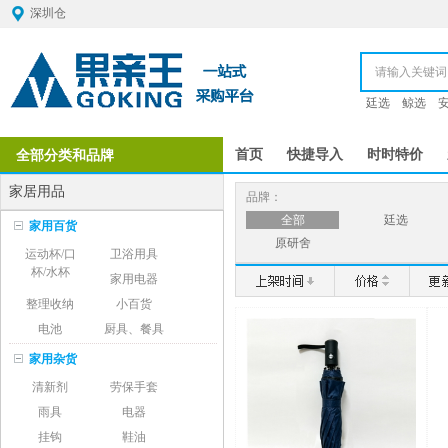
深圳仓
廷选
鲸选
全部分类和品牌
首页
快捷导入
时时特价
家居用品
品牌：
全部
廷选
家用百货
原研舍
运动杯/口
卫浴用具
杯/水杯
家用电器
整理收纳
小百货
电池
厨具、餐具
家用杂货
清新剂
劳保手套
雨具
电器
挂钩
鞋油