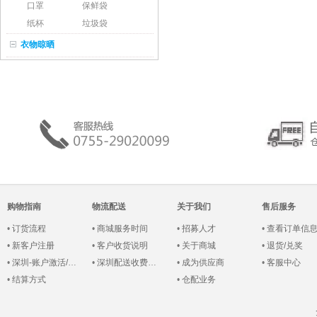
口罩
保鲜袋
纸杯
垃圾袋
衣物晾晒
购物指南
物流配送
关于我们
售后服务
•
订货流程
•
商城服务时间
•
招募人才
•
查看订单信
•
新客户注册
•
客户收货说明
•
关于商城
•
退货/兑奖
•
深圳-账户激活/登录
•
深圳配送收费说明
•
成为供应商
•
客服中心
•
结算方式
•
仓配业务