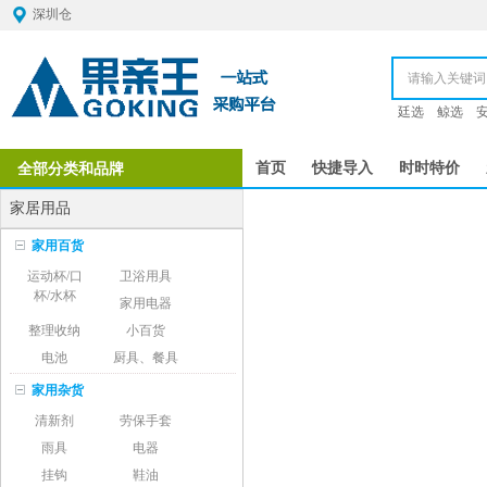
深圳仓
廷选
鲸选
全部分类和品牌
首页
快捷导入
时时特价
家居用品
家用百货
运动杯/口
卫浴用具
杯/水杯
家用电器
整理收纳
小百货
电池
厨具、餐具
家用杂货
清新剂
劳保手套
雨具
电器
挂钩
鞋油