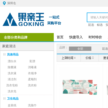
深圳仓
廷选
鲸选
全部分类和品牌
首页
快捷导入
时时特价
家庭清洁
品牌：
全部
廷选
洗涤用品
漂白水
彩漂
除菌液
消毒液
洗衣液
衣领净
清洁剂
柔顺剂
洗衣皂粉
洗衣粉
洗衣皂
卫生纸品
盒装纸
洗脸巾