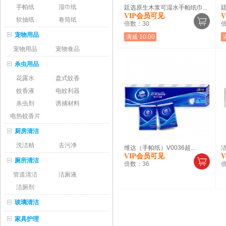
手帕纸
湿巾纸
廷选原生木浆可湿水手帕纸巾...
廷
VIP会员可见
软抽纸
卷筒纸
倍数：
30
宠物用品
满减 10.00
宠物用品
宠物食品
杀虫用品
花露水
盘式蚊香
蚊香液
电蚊利器
杀虫剂
诱捕材料
电热蚊香片
厨房清洁
洗洁精
去污净
维达（手帕纸）V0036超...
洁
VIP会员可见
厕所清洁
倍数：
36
管道清洁
洁厕液
洁厕剂
玻璃清洁
家具护理